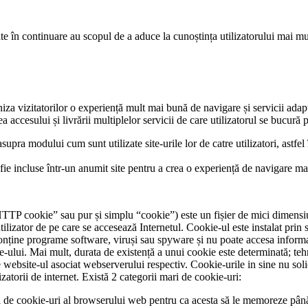
te în continuare au scopul de a aduce la cunoștința utilizatorului mai mult
niza vizitatorilor o experiență mult mai bună de navigare și servicii adapt
accesului și livrării multiplelor servicii de care utilizatorul se bucură p
upra modului cum sunt utilizate site-urile lor de catre utilizatori, astfel 
ă fie incluse într-un anumit site pentru a crea o experiență de navigare ma
P cookie” sau pur și simplu “cookie”) este un fișier de mici dimensiuni
ilizator de pe care se accesează Internetul. Cookie-ul este instalat prin
nține programe software, viruși sau spyware și nu poate accesa informați
e-ului. Mai mult, durata de existență a unui cookie este determinată; teh
 website-ul asociat webserverului respectiv. Cookie-urile in sine nu soli
lizatorii de internet. Există 2 categorii mari de cookie-uri:
l de cookie-uri al browserului web pentru ca acesta să le memoreze până 