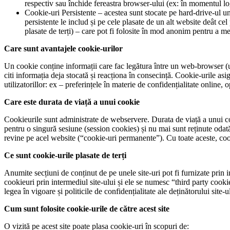
respectiv sau închide fereastra browser-ului (ex: în momentul lo
Cookie-uri Persistente – acestea sunt stocate pe hard-drive-ul u
persistente le includ și pe cele plasate de un alt website deât c
plasate de terți) – care pot fi folosite în mod anonim pentru a memo
Care sunt avantajele cookie-urilor
Un cookie conține informații care fac legătura între un web-browser (
citi informația deja stocată și reacționa în consecință. Cookie-urile asi
utilizatorillor: ex – preferințele în materie de confidențialitate online,
Care este durata de viață a unui cookie
Cookieurile sunt administrate de webservere. Durata de viață a unui co
pentru o singură sesiune (session cookies) și nu mai sunt reținute odată c
revine pe acel website (“cookie-uri permanente”). Cu toate aceste, cook
Ce sunt cookie-urile plasate de terți
Anumite secțiuni de conținut de pe unele site-uri pot fi furnizate prin 
cookieuri prin intermediul site-ului și ele se numesc “third party cooki
legea în vigoare și politicile de confidențialitate ale deținătorului site-u
Cum sunt folosite cookie-urile de către acest site
O vizită pe acest site poate plasa cookie-uri în scopuri de: