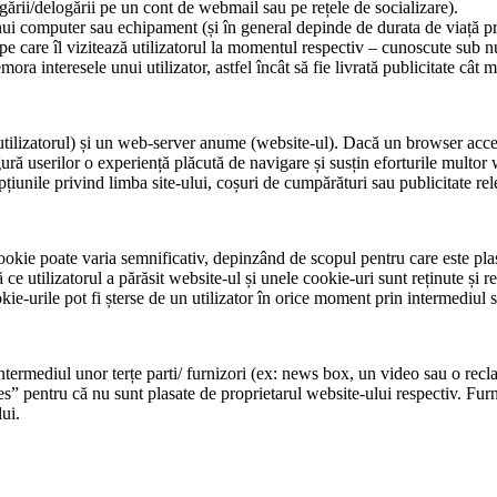
gării/delogării pe un cont de webmail sau pe rețele de socializare).
nui computer sau echipament (și în general depinde de durata de viață pr
el pe care îl vizitează utilizatorul la momentul respectiv – cunoscute sub
ra interesele unui utilizator, astfel încât să fie livrată publicitate cât m
utilizatorul) și un web-server anume (website-ul). Dacă un browser acc
gură userilor o experiență plăcută de navigare și susțin eforturile multor 
 opțiunile privind limba site-ului, coșuri de cumpărături sau publicitate re
okie poate varia semnificativ, depinzând de scopul pentru care este plas
e utilizatorul a părăsit website-ul și unele cookie-uri sunt reținute și re
ie-urile pot fi șterse de un utilizator în orice moment prin intermediul s
intermediul unor terțe parti/ furnizori (ex: news box, un video sau o rec
es” pentru că nu sunt plasate de proprietarul website-ului respectiv. Furn
lui.