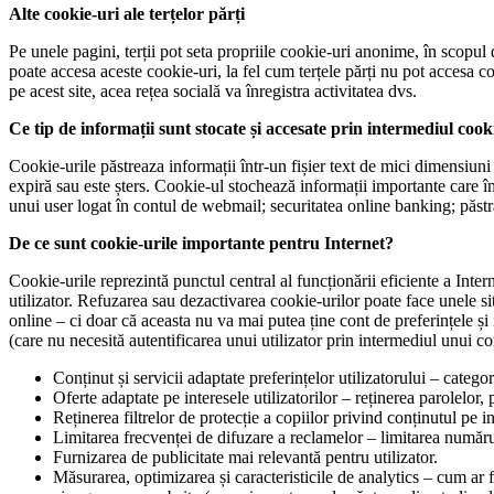
Alte cookie-uri ale terțelor părți
Pe unele pagini, terții pot seta propriile cookie-uri anonime, în scopul 
poate accesa aceste cookie-uri, la fel cum terțele părți nu pot accesa co
pe acest site, acea rețea socială va înregistra activitatea dvs.
Ce tip de informații sunt stocate și accesate prin intermediul cook
Cookie-urile păstreaza informații într-un fișier text de mici dimensi
expiră sau este șters. Cookie-ul stochează informații importante care îm
unui user logat în contul de webmail; securitatea online banking; păst
De ce sunt cookie-urile importante pentru Internet?
Cookie-urile reprezintă punctul central al funcționării eficiente a Inter
utilizator. Refuzarea sau dezactivarea cookie-urilor poate face unele s
online – ci doar că aceasta nu va mai putea ține cont de preferințele ș
(care nu necesită autentificarea unui utilizator prin intermediul unui co
Conținut și servicii adaptate preferințelor utilizatorului – categor
Oferte adaptate pe interesele utilizatorilor – reținerea parolelor,
Reținerea filtrelor de protecție a copiilor privind conținutul pe i
Limitarea frecvenței de difuzare a reclamelor – limitarea numărul
Furnizarea de publicitate mai relevantă pentru utilizator.
Măsurarea, optimizarea și caracteristicile de analytics – cum ar 