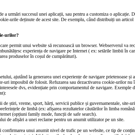
de a urmări succesul unei aplicații, sau pentru a customiza o aplicație. Da
okie-urile deținute de acest site. De exemplu, când distribuiți un articol 
ie-urilor?
uni care permit unui website să recunoască un browser. Webserverul va r
bunătățesc experiența de navigare pe Internet ( ex: setările limbii în car
rarea produselor în coșul de cumpărături).
netului, ajutând la generarea unei experiențe de navigare prietenoase și ad
ite-uri imposibil de folosit. Refuzarea sau dezactivarea cookie-urilor nu
i interesele dvs, evidențiate prin comportamentul de navigare. Exemple de
nt):
ii de știri, vreme, sport, hărți, servicii publice și guvernamentale, site-ur
 preferințele de limbă (ex: afișarea rezultatelor căutărilor în limba română
nternet (opțiuni family mode, funcții de safe search).
ui de afișări a unei reclame pentru un anumit utilizator pe un site.
fi confirmarea unui anumit nivel de trafic pe un website, ce tip de conțin