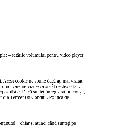
emple: – setările volumului pentru video player
ui. Acest cookie ne spune dacă ați mai vizitat
nici care ne vizitează și cât de des o fac.
op statistic. Dacă sunteți înregistrat putem ști,
or din Termeni și Condiții, Politica de
onținutul – chiar și atunci când sunteți pe