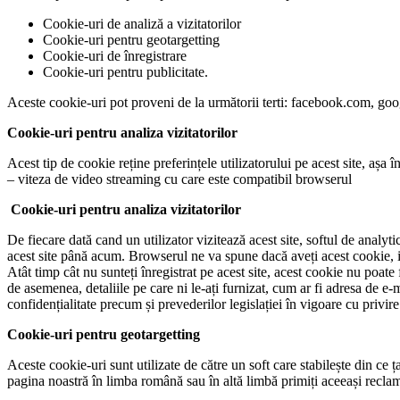
Cookie-uri de analiză a vizitatorilor
Cookie-uri pentru geotargetting
Cookie-uri de înregistrare
Cookie-uri pentru publicitate.
Aceste cookie-uri pot proveni de la următorii terti: facebook.com, goog
Cookie-uri pentru analiza vizitatorilor
Acest tip de cookie reține preferințele utilizatorului pe acest site, așa 
– viteza de video streaming cu care este compatibil browserul
Cookie-uri pentru analiza vizitatorilor
De fiecare dată cand un utilizator vizitează acest site, softul de analyt
acest site până acum. Browserul ne va spune dacă aveți acest cookie, ia
Atât timp cât nu sunteți înregistrat pe acest site, acest cookie nu poate f
de asemenea, detaliile pe care ni le-ați furnizat, cum ar fi adresa de e-
confidențialitate precum și prevederilor legislației în vigoare cu privire
Cookie-uri pentru geotargetting
Aceste cookie-uri sunt utilizate de către un soft care stabilește din ce 
pagina noastră în limba română sau în altă limbă primiți aceeași recla