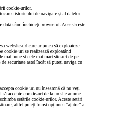
rii cookie-urilor.
ocarea istoricului de navigare și al datelor
are dată când închideți browserul. Aceasta este
cesa website-uri care ar putea să exploateze
pe cookie-uri se realizează exploatând
le mai bune și cele mai mari site-uri de pe
 de securitate astel încât să puteți naviga cu
 a accepta cookie-uri nu înseamnă că nu veți
l să accepte cookie-uri de la un site anume.
schimba setările cookie-urilor. Aceste setări
toare, altfel puteți folosi opțiunea “ajutor” a