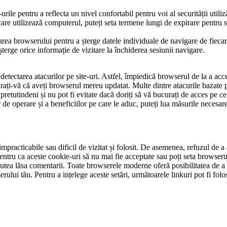
rile pentru a reflecta un nivel confortabil pentru voi al securității utiliză
re utilizează computerul, puteți seta termene lungi de expirare pentru st
etarea browserului pentru a șterge datele individuale de navigare de fiec
șterge orice informație de vizitare la închiderea sesiunii navigare.
 detectarea atacurilor pe site-uri. Astfel, împiedică browserul de la a ac
urați-vă că aveți browserul mereu updatat. Multe dintre atacurile bazate 
pretutindeni și nu pot fi evitate dacă doriți să vă bucurați de acces pe ce
 de operare și a beneficiilor pe care le aduc, puteți lua măsurile necesare
impracticabile sau dificil de vizitat și folosit. De asemenea, refuzul de
entru ca aceste cookie-uri să nu mai fie acceptate sau poți seta browseru
putea lăsa comentarii. Toate browserele moderne oferă posibilitatea de a 
ului tău. Pentru a ințelege aceste setări, următoarele linkuri pot fi folosi