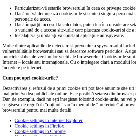
Particularizați-vă setarile browserului în ceea ce privește cookie-u
Dacă nu vă deranjează cookie-urile și sunteți singura persoană ca
personale de acces.
Dacă împărțiți accesul la calculator, puteți lua în considerare s
o variantă de a accesa site-urile care plaseaza cookie-uri și de a 
Instalați-vă și updatați-vă constant aplicațiile antispyware.
Multe dintre aplicațiile de detectare și prevenire a spyware-ului includ
vulnerabilitățile browserului sau să descarce software periculos. Asig
punctele slabe ale versiunilor vechi ale browserelor. Cookie-urile sunt 
Internet – locale sau internaționale. Cu o înțelegere clară a modului lor
încredere pe internet.
Cum pot opri cookie-urile?
Dezactivarea și refuzul de a primi cookie-uri pot face anumite site-uri 
mai primi/vedea publicitate online. Este posibilă setarea din browser p
Dar, de exemplu, dacă nu ești înregistat folosind cookie-urile, nu vei 
se găsesc de regulă în “opțiuni” sau în meniul de “preferințe” al browser
browserului pentru mai multe detalii.
Cookie settings in Internet Explorer
Cookie settings in Firefox
Cookie settings in Chrome