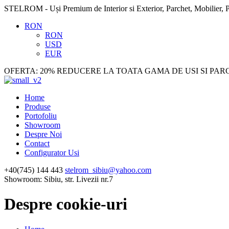
STELROM - Uși Premium de Interior si Exterior, Parchet, Mobilier, P
RON
RON
USD
EUR
OFERTA: 20% REDUCERE LA TOATA GAMA DE USI SI PAR
Home
Produse
Portofoliu
Showroom
Despre Noi
Contact
Configurator Usi
+40(745) 144 443
stelrom_sibiu@yahoo.com
Showroom: Sibiu, str. Livezii nr.7
Despre cookie-uri