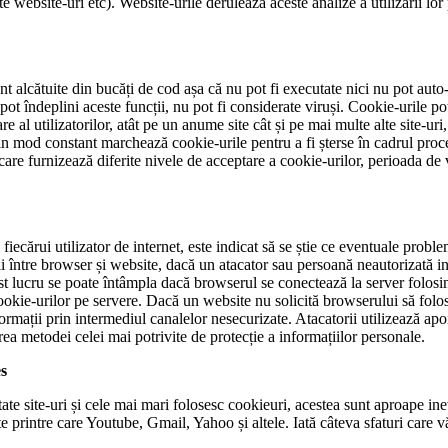
 website-uri etc). Website-urile derulează aceste analize a utilizării lor 
t alcătuite din bucăți de cod așa că nu pot fi executate nici nu pot auto
ot îndeplini aceste funcții, nu pot fi considerate viruși. Cookie-urile pot
 al utilizatorilor, atât pe un anume site cât și pe mai multe alte site-uri
 mod constant marchează cookie-urile pentru a fi șterse în cadrul proced
care furnizează diferite nivele de acceptare a cookie-urilor, perioada de 
 fiecărui utilizator de internet, este indicat să se știe ce eventuale prob
i între browser și website, dacă un atacator sau persoană neautorizată int
cest lucru se poate întâmpla dacă browserul se conectează la server folosi
cookie-urilor pe servere. Dacă un website nu solicită browserului să folos
formații prin intermediul canalelor nesecurizate. Atacatorii utilizează apo
erea metodei celei mai potrivite de protecție a informațiilor personale.
es
izitate site-uri și cele mai mari folosesc cookieuri, acestea sunt aproape i
ate printre care Youtube, Gmail, Yahoo și altele. Iată câteva sfaturi care v