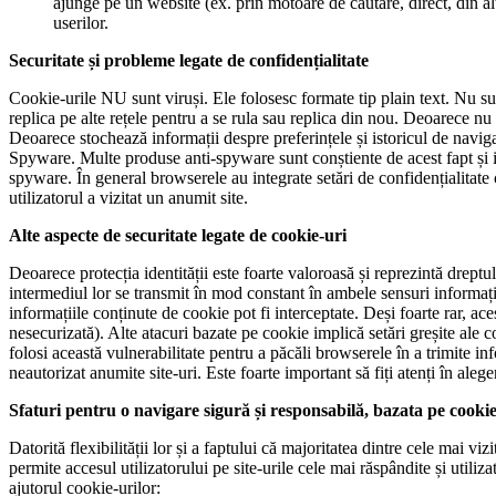
ajunge pe un website (ex. prin motoare de căutare, direct, din alte
userilor.
Securitate și probleme legate de confidențialitate
Cookie-urile NU sunt viruși. Ele folosesc formate tip plain text. Nu sun
replica pe alte rețele pentru a se rula sau replica din nou. Deoarece nu p
Deoarece stochează informații despre preferințele și istoricul de navigare
Spyware. Multe produse anti-spyware sunt conștiente de acest fapt și in
spyware. În general browserele au integrate setări de confidențialitate 
utilizatorul a vizitat un anumit site.
Alte aspecte de securitate legate de cookie-uri
Deoarece protecția identității este foarte valoroasă și reprezintă dreptul
intermediul lor se transmit în mod constant în ambele sensuri informați
informațiile conținute de cookie pot fi interceptate. Deși foarte rar, a
nesecurizată). Alte atacuri bazate pe cookie implică setări greșite ale 
folosi această vulnerabilitate pentru a păcăli browserele în a trimite in
neautorizat anumite site-uri. Este foarte important să fiți atenți în aleg
Sfaturi pentru o navigare sigură și responsabilă, bazata pe cooki
Datorită flexibilității lor și a faptului că majoritatea dintre cele mai v
permite accesul utilizatorului pe site-urile cele mai răspândite și utiliz
ajutorul cookie-urilor: