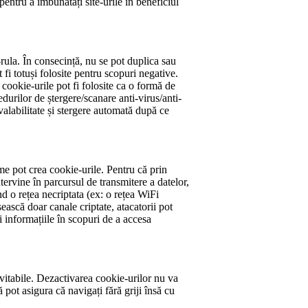
pentru a îmbunătăți site-urile în beneficiul
-rula. În consecință, nu se pot duplica sau
 fi totuși folosite pentru scopuri negative.
, cookie-urile pot fi folosite ca o formă de
urilor de ștergere/scanare anti-virus/anti-
valabilitate și stergere automată după ce
leme pot crea cookie-urile. Pentru că prin
ervine în parcursul de transmitere a datelor,
nd o rețea necriptata (ex: o rețea WiFi
ească doar canale criptate, atacatorii pot
i informațiile în scopuri de a accesa
nevitabile. Dezactivarea cookie-urilor nu va
ă pot asigura că navigați fără griji însă cu