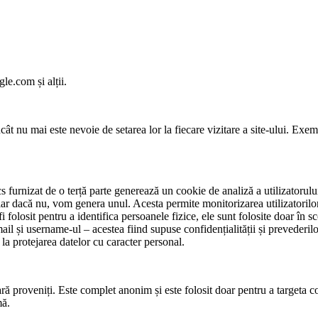
le.com și alții.
încât nu mai este nevoie de setarea lor la fiecare vizitare a site-ului. Ex
ics furnizat de o terță parte generează un cookie de analiză a utilizatorul
r dacă nu, vom genera unul. Acesta permite monitorizarea utilizatorilor u
i folosit pentru a identifica persoanele fizice, ele sunt folosite doar în sc
mail și username-ul – acestea fiind supuse confidențialității și prevederil
 la protejarea datelor cu caracter personal.
țară proveniți. Este complet anonim și este folosit doar pentru a targeta c
mă.