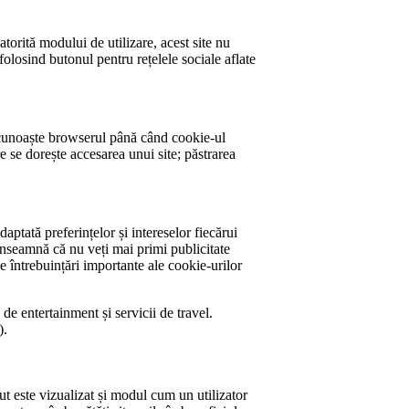
torită modului de utilizare, acest site nu
folosind butonul pentru rețelele sociale aflate
ecunoaște browserul până când cookie-ul
e se dorește accesarea unui site; păstrarea
aptată preferințelor și intereselor fiecărui
 înseamnă că nu veți mai primi publicitate
 întrebuințări importante ale cookie-urilor
i de entertainment și servicii de travel.
).
ut este vizualizat și modul cum un utilizator