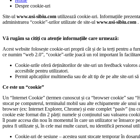
Home
Despre cookie-uri
Site-ul
www.usi-sibiu.com
utilizează cookie-uri. Informațiile prezenta
administrarea “cookie”-urilor utilizate de site-ul
www.usi-sibiu.com
.
Vă rugăm sa citiți cu atenție informațiile care urmează:
Acest website folosește cookie-uri proprii cât și de la terți pentru a fur
ce numim “web 2.0”, “cookie”-urile joacă un rol important în facilitarea 
Cookie-urile oferă deținătorilor de site-uri un feedback valoros as
accesibile pentru utilizatori.
Permit aplicațiilor multimedia sau de alt tip de pe alte site-uri s
Ce este un “cookie”
Un “Internet Cookie” (termen cunoscut și ca “browser cookie” sau “HTT
stocat pe computerul, terminalul mobil sau alte echipamente ale unui ut
browser (ex: Internet Explorer, Chrome) și este complet “pasiv” (nu co
cookie este format din 2 părți: numele și conținutul sau valoarea cooki
îl poate accesa din nou în momentul în care un utilizator se întoarce pe
putea fi utilizate și, în cele mai multe cazuri, nu identifică personal uti
Cookie-uri de sesiune – acestea sunt stocate temporar în dosaru