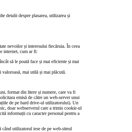
e detalii despre plasarea, utilizarea și
ate nevoilor și interesului fiecăruia. În ceea
e internet, cum ar fi:
încât să le poată face și mai eficiente și mai
i valoroasă, mai utilă și mai plăcută.
, format din litere și numere, care va fi
 solicitara emisă de către un web-server unui
ile de pe hard drive-ul utilizatorului). Un
nic, doar webserverul care a trimis cookie-ul
cită informații cu caracter personal pentru a
când utilizatorul iese de pe web-siteul